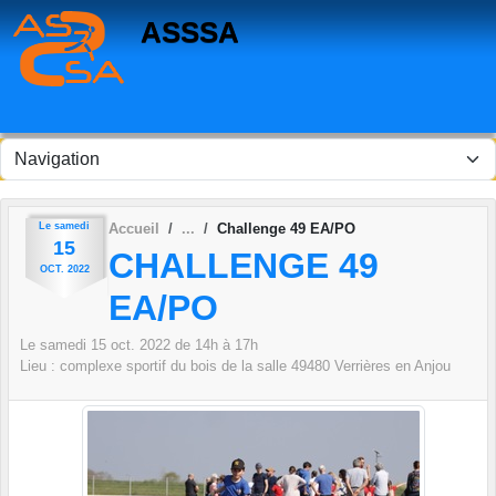
Panneau de gestion des cookies
ASSSA
Le
samedi
Accueil
Challenge 49 EA/PO
15
CHALLENGE 49
OCT.
2022
EA/PO
Le
samedi
15
oct.
2022
de 14h à 17h
Lieu :
complexe sportif du bois de la salle
49480
Verrières en Anjou