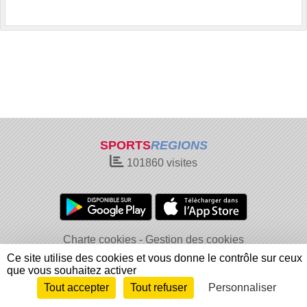
SPORTS
REGIONS
101860
visites
Charte cookies
Gestion des cookies
Informations légales
Signaler un contenu inapproprié
Ce site utilise des cookies et vous donne le contrôle sur ceux
que vous souhaitez activer
Tout accepter
Tout refuser
Personnaliser
Envie de participer ?
Connexion