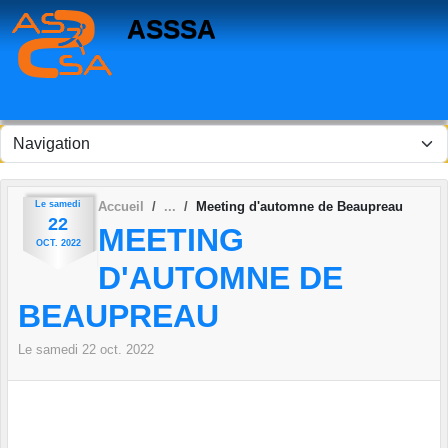
Panneau de gestion des cookies
ASSSA
Le
samedi
Accueil
Meeting d'automne de Beaupreau
22
MEETING
OCT.
2022
D'AUTOMNE DE
BEAUPREAU
Le
samedi
22
oct.
2022