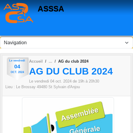
Panneau de gestion des cookies
ASSSA
Le
vendredi
Accueil
AG du club 2024
04
AG DU CLUB 2024
OCT.
2024
Le
vendredi
04
oct.
2024
de 19h à 20h30
Lieu :
Le Brossay
49480
St Sylvain d'Anjou